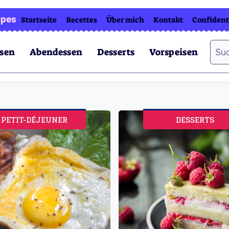
ipes
Startseite
Recettes
Über mich
Kontakt
Confident
Suc
ssen
Abendessen
Desserts
Vorspeisen
nach
PETIT-DÉJEUNER
DESSERTS