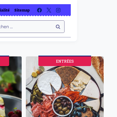
ialité
Sitemap
hen
:
ENTRÉES