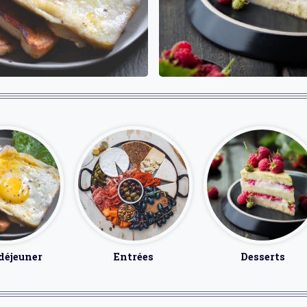
déjeuner
Entrées
Desserts