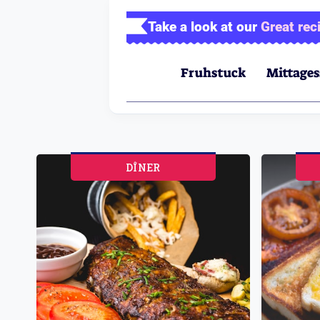
Zum
Take a look at our
Great rec
Inhalt
springen
Fruhstuck
Mittage
DÎNER